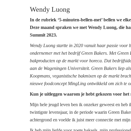
Wendy Luong
In de rubriek ‘5-minuten-bellen-met’ bellen we elk
Deze maand spraken we met Wendy Luong, die haar
Summit 2023.
Wendy Luong startte in 2020 vanuit haar passie voor ba
ondernemer met het bedrijf Green Bakers. Met Green B
bakproducten op de markt voor horeca. Dat bedrijfside
aan de Wageningen Universiteit. Green Bakers liep als
Koopmans, veganistische bakmixen op de markt brachte
nieuwe foodconcept MingLing ontwikkeld om zich te 
Kun je uitleggen waarom je hebt gekozen voor het
Mijn hele jeugd leven ben ik onzeker geweest en heb 
twintigste levensjaar, in de periode waarin Green Bake
achtergrond en voelde ik juist meer connectie met mij
Ik heb mijn liefde voor zoete baksels, mijn profession