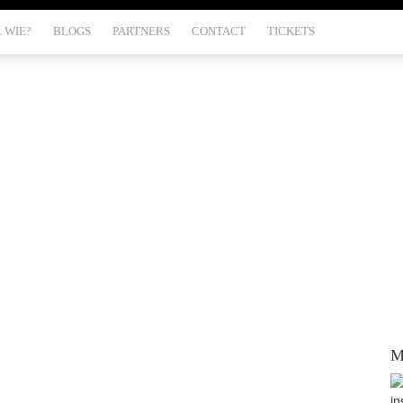
 WIE?
BLOGS
PARTNERS
CONTACT
TICKETS
uten-bellen-met
M