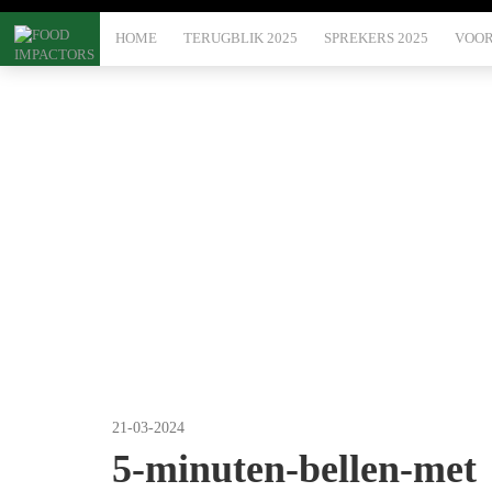
HOME
TERUGBLIK 2025
SPREKERS 2025
VOOR
Blog
5-min
21-03-2024
5-minuten-bellen-met