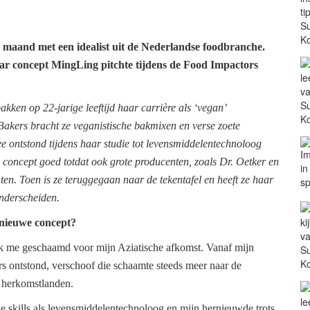
e maand met een idealist uit de Nederlandse foodbranche.
 concept MingLing pitchte tijdens de Food Impactors
kken op 22-jarige leeftijd haar carrière als ‘vegan’
akers bracht ze veganistische bakmixen en verse zoete
e ontstond tijdens haar studie tot levensmiddelentechnoloog
 concept goed totdat ook grote producenten, zoals Dr. Oetker en
n. Toen is ze teruggegaan naar de tekentafel en heeft ze haar
onderscheiden.
 nieuwe concept?
ik me geschaamd voor mijn Aziatische afkomst. Vanaf mijn
rs ontstond, verschoof die schaamte steeds meer naar de
n herkomstlanden.
ele skills als levensmiddelentechnoloog en mijn hernieuwde trots